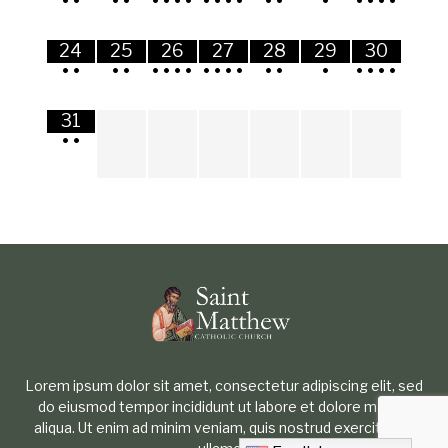
•
•
•
•
•
•
•
•
•
•
•
•
•
•
•
•
•
•
•
24
25
26
27
28
29
30
•
•
•
•
•
•
•
•
•
•
•
•
•
•
•
•
•
•
•
31
•
•
Lorem ipsum dolor sit amet, consectetur adipiscing elit, sed
do eiusmod tempor incididunt ut labore et dolore magna
aliqua. Ut enim ad minim veniam, quis nostrud exercitation